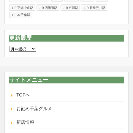
ＪＲ下総中山駅
ＪＲ四街道駅
ＪＲ市川駅
ＪＲ新検見川駅
ＪＲ本千葉駅
更新履歴
更
新
履
歴
サイトメニュー
TOPへ
お勧め千葉グルメ
新店情報