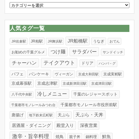
カ
テ
ゴ
リ
人気タグ一覧
ー
JR船橋駅
JR柏駅
うなぎ
JR佐倉駅
JR舞浜駅
おでん
つけ麺
サラダバー
お勧めの千葉グルメ
サンドイッチ
テイクアウト
チャーハン
ドリア
ハンバ－グ
パンケーキ
パフェ
ヴィーガン
京成実籾駅
京成大和田駅
京成幕張駅
京成志津駅
京成新津田沼駅
京成津田沼駅
冷しメニュー
千葉のレジャースポット
八千代中央駅
千葉都市モノレール市役所前駅
千葉都市モノレールみつわ台
天ぷら・天丼
唐揚げ
天ぷら
地下鉄末広町駅
居酒屋・ダイニング
殿堂入り
深夜営業
激辛・旨辛料理
焼鳥
鮮魚
親子丼
鍋料理