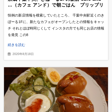
…（カフェ アンド）で朝ごはん プリップリ
ソーセージ＆マスカルポーネたっぷりティラ
恒例の新店情報を模索していたところ、 千葉中央駅近くのき
ミスサンドに大満足！！
ぼーる1Fに、新たなカフェがオープンしたとの情報をキャッ
チ それとほぼ時同じくして インスタの方でも同じお店の情報
を発見 この8
続きを読む
2020年8月18日