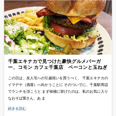
千葉エキナカで見つけた豪快グルメバーガ
ー、コモン カフェ千葉店 ベーコンと玉ねぎ
が良好アクセントな、イベリコ豚ベーコンチ
この日は、友人宅への引越祝いを買うべく、 千葉エキナカの
ーズバーガー
イマデヤ（酒屋）へ向かうことに そのついでに、千葉駅周辺
でランチを頂こうと まず候補に挙げたのは、私のお気に入り
なおそば屋さん、あ.ま
続きを読む