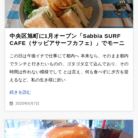
中央区旭町に1月オープン「Sabbia SURF
CAFE（サッビアサーフカフェ）」でモーニ
ング ボリューム満点、ホットサンドイッチ
この日は午後イチで仕事にて都内へ 本来なら、そのまま都内
を食べてみた
でランチと行きたいものの、ゴタゴタ立て込んでおり、その
時間は作れない模様でして とは言え、何も食べずに夕方を迎
えるなど、私の生き様に於い
続きを読む
2020年6月7日