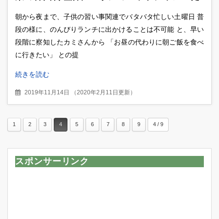
っぷりミッパンジャンも朝から健在！
朝から夜まで、子供の習い事関連でバタバタ忙しい土曜日 普
段の様に、のんびりランチに出かけることは不可能 と、早い
段階に察知したカミさんから 「お昼の代わりに朝ご飯を食べ
に行きたい」 との提
続きを読む
2019年11月14日
（
2020年2月11日更新
）
1
2
3
4
5
6
7
8
9
4 / 9
スポンサーリンク