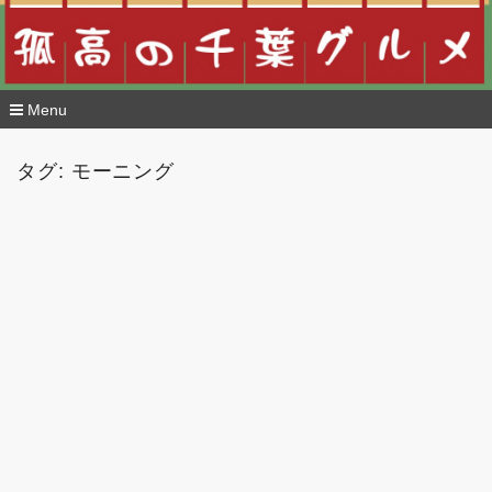
Menu
コ
ン
タグ:
モーニング
テ
ン
ツ
へ
移
動