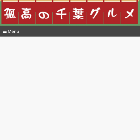
Menu
コ
ン
テ
ン
ツ
へ
移
動