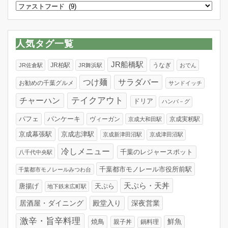
カ
テ
ゴ
リ
人気タグ一覧
ー
JR船橋駅
JR柏駅
うなぎ
JR佐倉駅
JR舞浜駅
おでん
つけ麺
サラダバー
お勧めの千葉グルメ
サンドイッチ
テイクアウト
チャーハン
ドリア
ハンバ－グ
パンケーキ
パフェ
ヴィーガン
京成実籾駅
京成大和田駅
京成幕張駅
京成志津駅
京成新津田沼駅
京成津田沼駅
冷しメニュー
千葉のレジャースポット
八千代中央駅
千葉都市モノレール市役所前駅
千葉都市モノレールみつわ台
天ぷら・天丼
唐揚げ
天ぷら
地下鉄末広町駅
居酒屋・ダイニング
殿堂入り
深夜営業
激辛・旨辛料理
焼鳥
鮮魚
親子丼
鍋料理