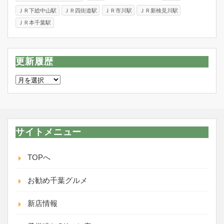
ＪＲ下総中山駅
ＪＲ四街道駅
ＪＲ市川駅
ＪＲ新検見川駅
ＪＲ本千葉駅
更新履歴
更
新
履
歴
サイトメニュー
TOPへ
お勧め千葉グルメ
新店情報