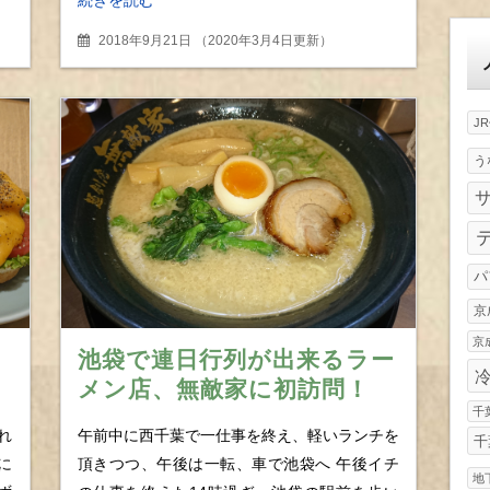
ゴ
リ
2018年9月21日
（
2020年3月4日更新
）
ー
J
う
パ
京
京
池袋で連日行列が出来るラー
メン店、無敵家に初訪問！
千
細
今年の暑さは待ち時間なしの
れ
午前中に西千葉で一仕事を終え、軽いランチを
千
チャンス？
に
頂きつつ、午後は一転、車で池袋へ 午後イチ
地