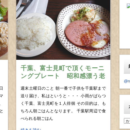
千葉、富士見町で頂くモーニ
ングプレート 昭和感漂う老
@n
舗喫茶「ヨーロピアン」のハ
日
週末土曜日のこと 朝一番で子供を千葉駅まで
ムエッグライス
マ
送り届け、私はというと・・・ 小雨がぱらつ
、
く千葉、富士見町を１人徘徊 その目的は、も
と
ちろん朝ごはんとなります。 千葉駅周辺で食
べられる朝ごはん
カ
テ
続きを読む