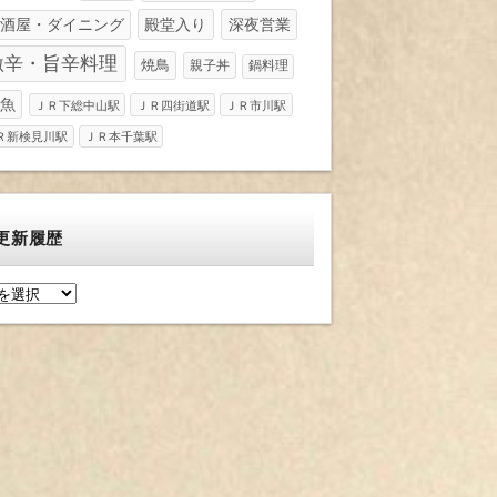
酒屋・ダイニング
殿堂入り
深夜営業
激辛・旨辛料理
焼鳥
親子丼
鍋料理
魚
ＪＲ下総中山駅
ＪＲ四街道駅
ＪＲ市川駅
Ｒ新検見川駅
ＪＲ本千葉駅
更新履歴