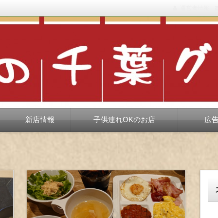
運営者情報
もない、ちょっと孤高な食べ歩き。だいたい当たりますが、時々派手に
新店情報
子供連れOKのお店
広