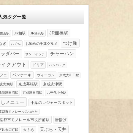
人気タグ一覧
JR船橋駅
JR柏駅
R佐倉駅
JR舞浜駅
つけ麺
なぎ
お勧めの千葉グルメ
おでん
サラダバー
チャーハン
サンドイッチ
テイクアウト
ドリア
ハンバ－グ
パンケーキ
フェ
ヴィーガン
京成大和田駅
京成幕張駅
京成志津駅
成実籾駅
成新津田沼駅
京成津田沼駅
八千代中央駅
冷しメニュー
千葉のレジャースポット
葉都市モノレールみつわ台
葉都市モノレール市役所前駅
唐揚げ
天ぷら・天丼
天ぷら
下鉄末広町駅