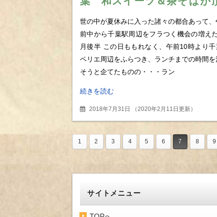
葉 和スイーツ＆茶そばが
けるカフェの期間限定八ッ
世の中が夏休みに入った諸々の都合あって、
パフェ
前中から千葉駅周辺をフラつく機会の増えた
月後半 この日ももれなく、午前10時より千
ペリエ周辺をふらつき、ランチまでの時間を
そうと企てたものの・・・ラン
続きを読む
2018年7月31日
（
2020年2月11日更新
）
1
2
3
4
5
6
7
8
9
サイトメニュー
TOPへ