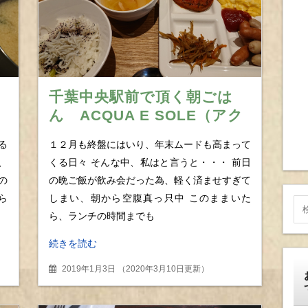
千葉中央駅前で頂く朝ごは
ん ACQUA E SOLE（アク
ア・エ・ソーレ）のモーニ
る
１２月も終盤にはいり、年末ムードも高まって
ングビュッフェを初訪問し
、
くる日々 そんな中、私はと言うと・・・ 前日
てみた
の
の晩ご飯が飲み会だった為、軽く済ませすぎて
ら
しまい、朝から空腹真っ只中 このままいた
ら、ランチの時間までも
続きを読む
2019年1月3日
（
2020年3月10日更新
）