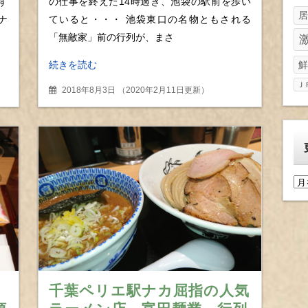
ず
の仕事を終えた14時過ぎ、池袋の駅前を歩い
居
ナ
ていると・・・ 池袋東口の名物ともされる
「無敵家」前の行列が、まさ
続きを読む
鮮
Ｊ
2018年8月3日
（
2020年2月11日更新
）
更
新
履
歴
千葉ペリエ駅ナカ屈指の人気