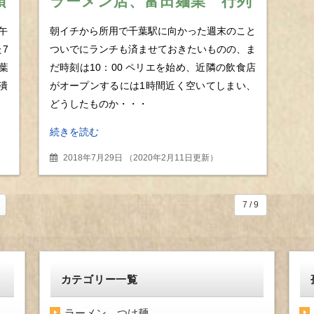
頂
ラーメン店、富田麺業 行列
橋
必至となる土日でも、実は午
午
朝イチから所用で千葉駅に向かった週末のこと
前中なら待ち時間０分！？
7
ついでにランチも済ませておきたいものの、ま
葉
だ時刻は10：00 ペリエを始め、近隣の飲食店
潰
がオープンするには1時間近く空いてしまい、
どうしたものか・・・
続きを読む
2018年7月29日
（
2020年2月11日更新
）
7 / 9
カテゴリー一覧
ラーメン、つけ麺