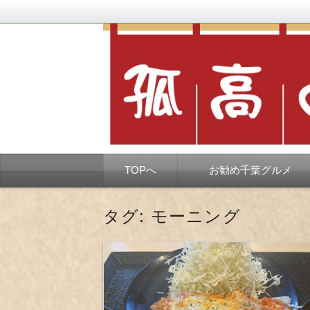
千葉市を中心とした、孤独なようで孤独で
孤高の千葉グルメ
コ
TOPへ
お勧め千葉グルメ
ン
テ
ン
ツ
タグ:
モーニング
へ
移
動