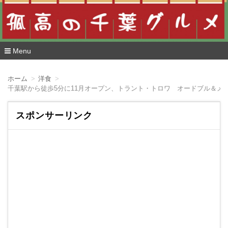
Menu
コ
ン
ホーム
洋食
テ
千葉駅から徒歩5分に11月オープン、トラント・トロワ オードブル＆メイ
ン
ツ
へ
スポンサーリンク
移
動