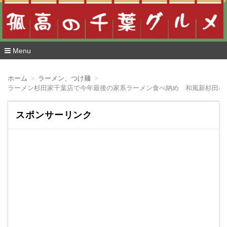
Menu
コ
ン
ホーム
ラーメン、つけ麺
テ
ラーメン杉田家千葉店で今年最後の家系ラーメン食べ納め 和風新杉田に
ン
ツ
へ
スポンサーリンク
移
動