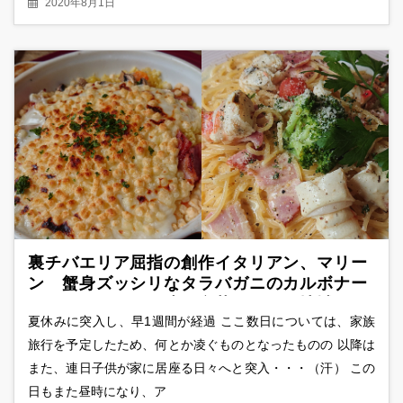
2020年8月1日
裏チバエリア屈指の創作イタリアン、マリー
ン 蟹身ズッシリなタラバガニのカルボナー
ラと、パスタをも凌ぐ豪華ドリアは地域
夏休みに突入し、早1週間が経過 ここ数日については、家族
NO1！？
旅行を予定したため、何とか凌ぐものとなったものの 以降は
また、連日子供が家に居座る日々へと突入・・・（汗） この
日もまた昼時になり、ア