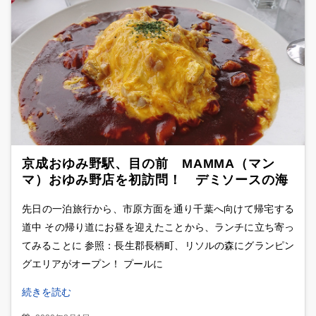
京成おゆみ野駅、目の前 MAMMA（マン
マ）おゆみ野店を初訪問！ デミソースの海
にゴロゴロチキン、半熟チキンオムライスに
先日の一泊旅行から、市原方面を通り千葉へ向けて帰宅する
舌鼓！！
道中 その帰り道にお昼を迎えたことから、ランチに立ち寄っ
てみることに 参照：長生郡長柄町、リソルの森にグランピン
グエリアがオープン！ プールに
続きを読む