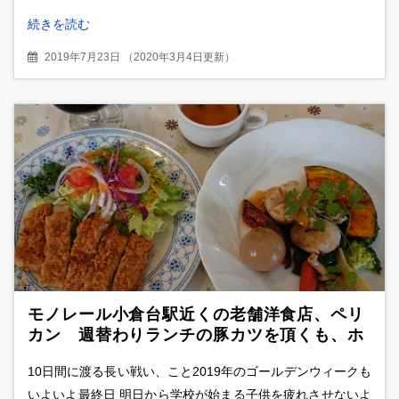
続きを読む
2019年7月23日
（
2020年3月4日更新
）
モノレール小倉台駅近くの老舗洋食店、ペリ
カン 週替わりランチの豚カツを頂くも、ホ
タテのソテーと温野菜の美味しさに思わず絶
10日間に渡る長い戦い、こと2019年のゴールデンウィークも
句…
いよいよ最終日 明日から学校が始まる子供を疲れさせないよ