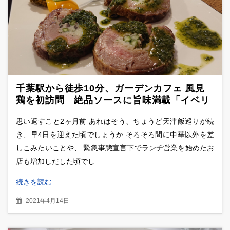
千葉駅から徒歩10分、ガーデンカフェ 風見
鶏を初訪問 絶品ソースに旨味満載「イベリ
コ豚のポルケッタ」らランチセット3品に驚
思い返すこと2ヶ月前 あれはそう、ちょうど天津飯巡りが続
愕のオンパレード！
き、早4日を迎えた頃でしょうか そろそろ間に中華以外を差
しこみたいことや、 緊急事態宣言下でランチ営業を始めたお
店も増加しだした頃でし
続きを読む
2021年4月14日