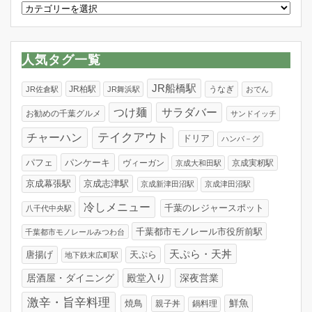
カ
テ
ゴ
リ
人気タグ一覧
ー
JR船橋駅
JR柏駅
うなぎ
JR佐倉駅
JR舞浜駅
おでん
つけ麺
サラダバー
お勧めの千葉グルメ
サンドイッチ
テイクアウト
チャーハン
ドリア
ハンバ－グ
パンケーキ
パフェ
ヴィーガン
京成実籾駅
京成大和田駅
京成幕張駅
京成志津駅
京成新津田沼駅
京成津田沼駅
冷しメニュー
千葉のレジャースポット
八千代中央駅
千葉都市モノレール市役所前駅
千葉都市モノレールみつわ台
天ぷら・天丼
唐揚げ
天ぷら
地下鉄末広町駅
居酒屋・ダイニング
殿堂入り
深夜営業
激辛・旨辛料理
焼鳥
鮮魚
親子丼
鍋料理