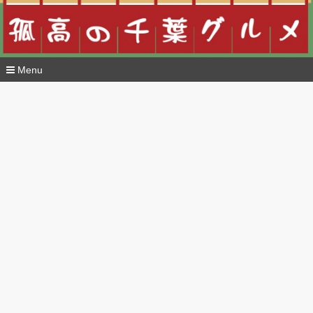
Menu
コ
ン
テ
ン
ツ
へ
移
動