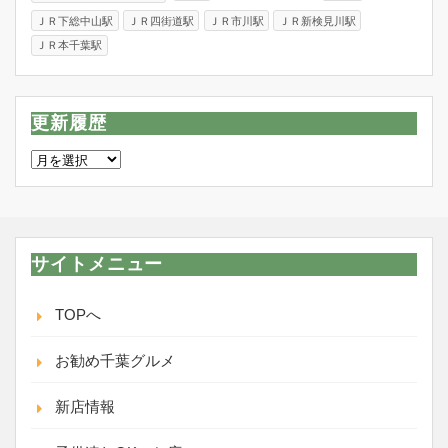
ＪＲ下総中山駅
ＪＲ四街道駅
ＪＲ市川駅
ＪＲ新検見川駅
ＪＲ本千葉駅
更新履歴
更
新
履
歴
サイトメニュー
TOPへ
お勧め千葉グルメ
新店情報