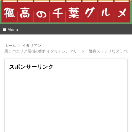
Menu
コ
ン
ホーム
イタリアン
テ
ン
ツ
へ
スポンサーリンク
移
動