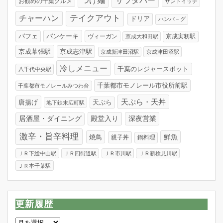
つけ麺
サラダバー
お勧めの千葉グルメ
サンドイッチ
テイクアウト
チャーハン
ドリア
ハンバ－グ
パンケーキ
パフェ
ヴィーガン
京成実籾駅
京成大和田駅
京成幕張駅
京成志津駅
京成新津田沼駅
京成津田沼駅
冷しメニュー
千葉のレジャースポット
八千代中央駅
千葉都市モノレール市役所前駅
千葉都市モノレールみつわ台
天ぷら・天丼
唐揚げ
天ぷら
地下鉄末広町駅
居酒屋・ダイニング
殿堂入り
深夜営業
激辛・旨辛料理
焼鳥
鮮魚
親子丼
鍋料理
ＪＲ下総中山駅
ＪＲ四街道駅
ＪＲ市川駅
ＪＲ新検見川駅
ＪＲ本千葉駅
更新履歴
更