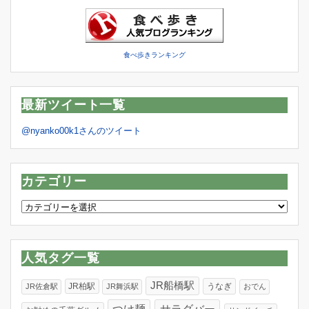
食べ歩きランキング
最新ツイート一覧
@nyanko00k1さんのツイート
カテゴリー
カ
テ
ゴ
リ
人気タグ一覧
ー
JR船橋駅
JR柏駅
うなぎ
JR佐倉駅
JR舞浜駅
おでん