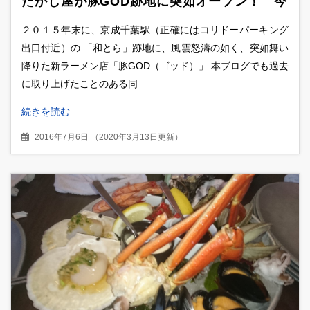
たかし屋が豚GOD跡地に突如オープン！ 今
度のお店はあのたかし屋！？
２０１５年末に、京成千葉駅（正確にはコリドーパーキング
出口付近）の 「和とら」跡地に、風雲怒濤の如く、突如舞い
降りた新ラーメン店「豚GOD（ゴッド）」 本ブログでも過去
に取り上げたことのある同
続きを読む
2016年7月6日
（
2020年3月13日更新
）