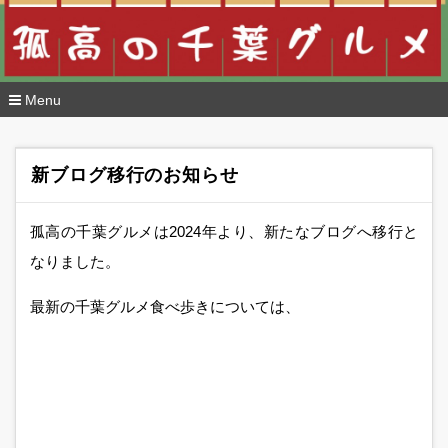
Menu
コ
ン
テ
新ブログ移行のお知らせ
ン
ツ
へ
孤高の千葉グルメは2024年より、新たなブログへ移行と
移
動
なりました。
最新の千葉グルメ食べ歩きについては、