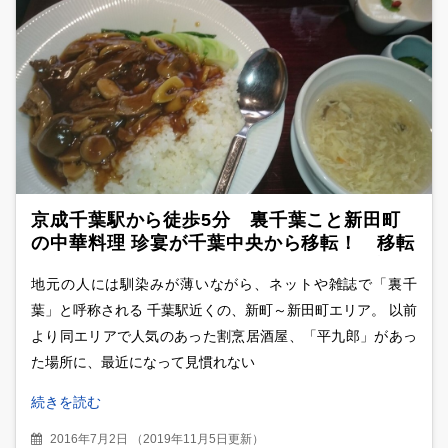
京成千葉駅から徒歩5分 裏千葉こと新田町
の中華料理 珍宴が千葉中央から移転！ 移転
後初となるランチでも、その人気ぶりは変わ
地元の人には馴染みが薄いながら、ネットや雑誌で「裏千
らず！
葉」と呼称される 千葉駅近くの、新町～新田町エリア。 以前
より同エリアで人気のあった割烹居酒屋、「平九郎」があっ
た場所に、最近になって見慣れない
続きを読む
2016年7月2日
（
2019年11月5日更新
）