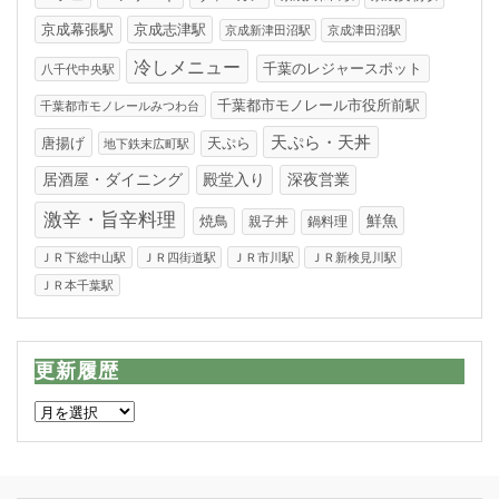
京成幕張駅
京成志津駅
京成新津田沼駅
京成津田沼駅
冷しメニュー
千葉のレジャースポット
八千代中央駅
千葉都市モノレール市役所前駅
千葉都市モノレールみつわ台
天ぷら・天丼
唐揚げ
天ぷら
地下鉄末広町駅
居酒屋・ダイニング
殿堂入り
深夜営業
激辛・旨辛料理
焼鳥
鮮魚
親子丼
鍋料理
ＪＲ下総中山駅
ＪＲ四街道駅
ＪＲ市川駅
ＪＲ新検見川駅
ＪＲ本千葉駅
更新履歴
更
新
履
歴