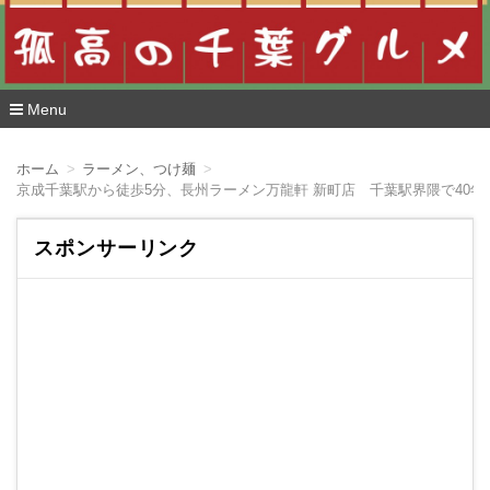
Menu
コ
ン
ホーム
ラーメン、つけ麺
テ
京成千葉駅から徒歩5分、長州ラーメン万龍軒 新町店 千葉駅界隈で40
ン
ツ
へ
スポンサーリンク
移
動