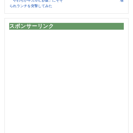
やわらか牛カルビ炒飯」にそそ
場
られランチを突撃してみた
スポンサーリンク