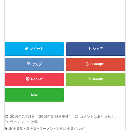
ツイート
シェア
はてブ
Google+
Pocket
feedly
Line
2016年7月13日
（
2019年6月3日更新
）
コメントはありません。
ラーメン、つけ麺
JR千葉駅
•
裏千葉
•
ラーメン
•
お勧め千葉グルメ