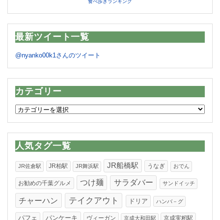
食べ歩きランキング
最新ツイート一覧
@nyanko00k1さんのツイート
カテゴリー
カ
テ
ゴ
リ
人気タグ一覧
ー
JR船橋駅
JR柏駅
うなぎ
JR佐倉駅
JR舞浜駅
おでん
つけ麺
サラダバー
お勧めの千葉グルメ
サンドイッチ
テイクアウト
チャーハン
ドリア
ハンバ－グ
パンケーキ
パフェ
ヴィーガン
京成実籾駅
京成大和田駅