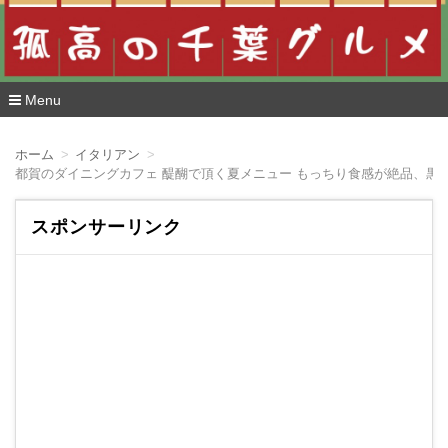
Menu
コ
ン
ホーム
イタリアン
テ
都賀のダイニングカフェ 醍醐で頂く夏メニュー もっちり食感が絶品、黒
ン
ツ
へ
スポンサーリンク
移
動