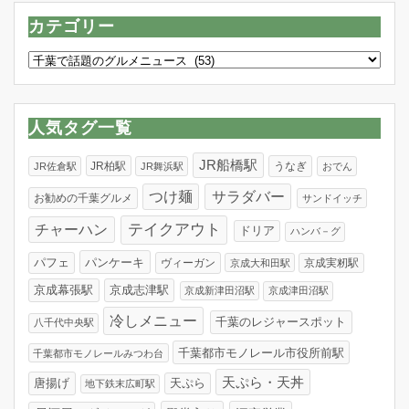
カテゴリー
カ
テ
ゴ
リ
人気タグ一覧
ー
JR船橋駅
JR柏駅
うなぎ
JR佐倉駅
JR舞浜駅
おでん
つけ麺
サラダバー
お勧めの千葉グルメ
サンドイッチ
テイクアウト
チャーハン
ドリア
ハンバ－グ
パンケーキ
パフェ
ヴィーガン
京成実籾駅
京成大和田駅
京成幕張駅
京成志津駅
京成新津田沼駅
京成津田沼駅
冷しメニュー
千葉のレジャースポット
八千代中央駅
千葉都市モノレール市役所前駅
千葉都市モノレールみつわ台
天ぷら・天丼
唐揚げ
天ぷら
地下鉄末広町駅