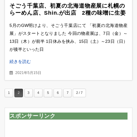
そごう千葉店、初夏の北海道物産展に札幌の
らーめん店、Shin.が出店 2種の味噌に生姜
が香る「みそらーめん」贅沢盛りトッピング
5月のGW明けより、そごう千葉店にて 「初夏の北海道物産
を食べてみた
展」がスタートとなりました 今回の物産展は、7日（金）～
13日（木）が前半 1日休みを挟み、15日（土）～23日（日）
が後半といった日
続きを読む
2021年5月15日
1
2
3
4
5
6
7
2 / 7
スポンサーリンク