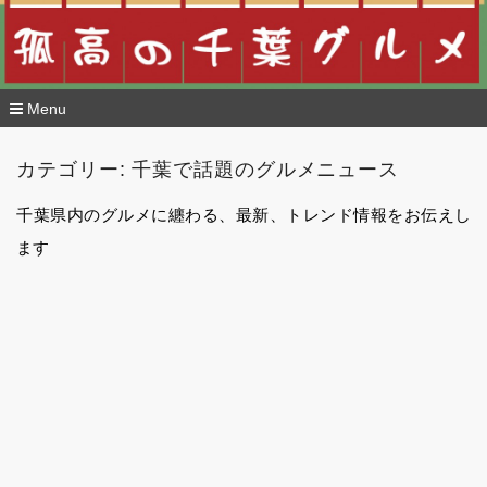
Menu
コ
ン
カテゴリー:
千葉で話題のグルメニュース
テ
ン
ツ
千葉県内のグルメに纏わる、最新、トレンド情報をお伝えし
へ
ます
移
動