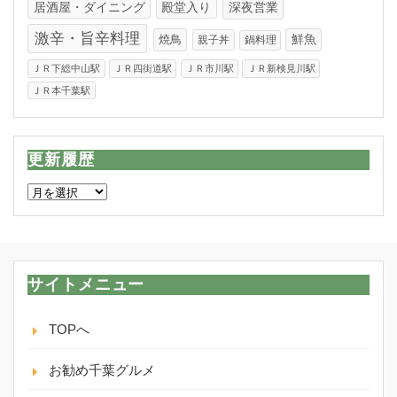
居酒屋・ダイニング
殿堂入り
深夜営業
激辛・旨辛料理
焼鳥
鮮魚
親子丼
鍋料理
ＪＲ下総中山駅
ＪＲ四街道駅
ＪＲ市川駅
ＪＲ新検見川駅
ＪＲ本千葉駅
更新履歴
更
新
履
歴
サイトメニュー
TOPへ
お勧め千葉グルメ