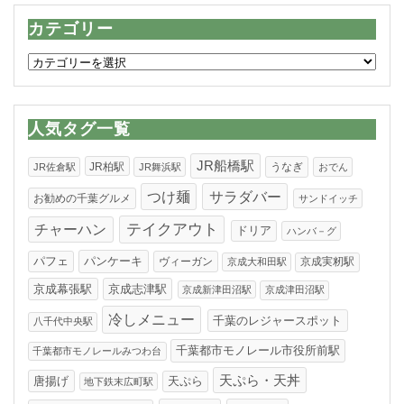
カテゴリー
カ
テ
ゴ
リ
人気タグ一覧
ー
JR船橋駅
JR柏駅
うなぎ
JR佐倉駅
JR舞浜駅
おでん
つけ麺
サラダバー
お勧めの千葉グルメ
サンドイッチ
テイクアウト
チャーハン
ドリア
ハンバ－グ
パンケーキ
パフェ
ヴィーガン
京成実籾駅
京成大和田駅
京成幕張駅
京成志津駅
京成新津田沼駅
京成津田沼駅
冷しメニュー
千葉のレジャースポット
八千代中央駅
千葉都市モノレール市役所前駅
千葉都市モノレールみつわ台
天ぷら・天丼
唐揚げ
天ぷら
地下鉄末広町駅