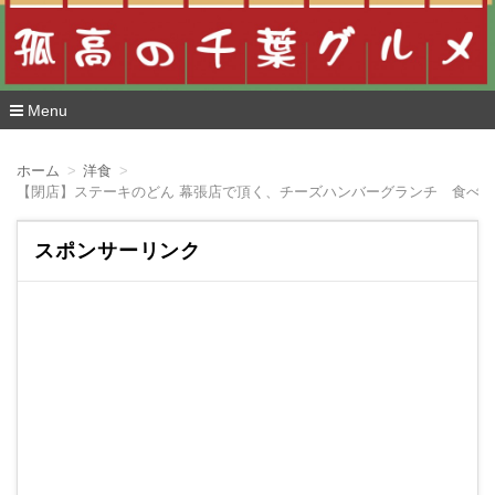
Menu
コ
ン
ホーム
洋食
テ
【閉店】ステーキのどん 幕張店で頂く、チーズハンバーグランチ 食べ
ン
ツ
へ
スポンサーリンク
移
動