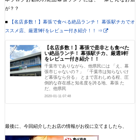
が？？
■
【名店多数！】幕張で食べる絶品ランチ！ 幕張駅チカでオ
ススメ店、厳選9軒をレビュー付き紹介！！ ⇒
【名店多数！】幕張で是非とも食べた
い絶品ランチ！ 幕張駅チカ、厳選9軒
をレビュー付き紹介！！
千葉市でありながら、他県民には 「え、幕
張市じゃないの？」 「千葉市は知らないけ
ど幕張なら分る」 とまで言わしめる程、圧
倒的な存在感と知名度を誇る地、幕張 た
だ、他県民
2020-01-11 07:48
最後に、今回紹介したお店の情報がお役に立てましたら、