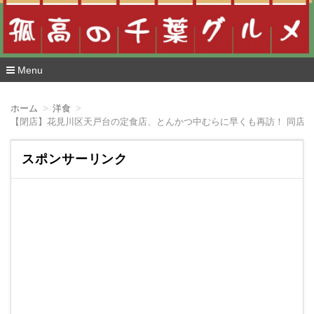
Menu
コ
ン
ホーム
洋食
テ
【閉店】花見川区天戸台の定食店、とんかつ中むらに早くも再訪！ 同店
ン
ツ
へ
スポンサーリンク
移
動