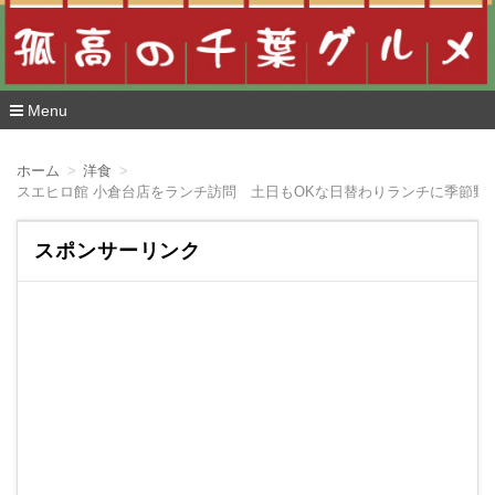
Menu
コ
ン
ホーム
洋食
テ
スエヒロ館 小倉台店をランチ訪問 土日もOKな日替わりランチに季節野
ン
ツ
へ
スポンサーリンク
移
動