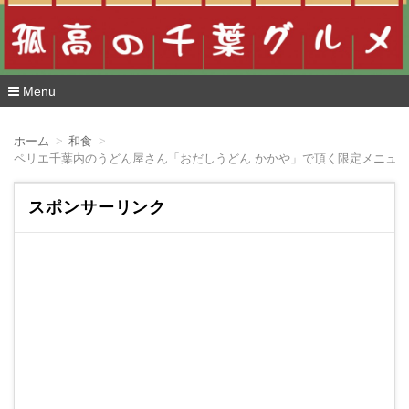
Menu
コ
ン
ホーム
和食
テ
ペリエ千葉内のうどん屋さん「おだしうどん かかや」で頂く限定メニュー
ン
ツ
へ
スポンサーリンク
移
動