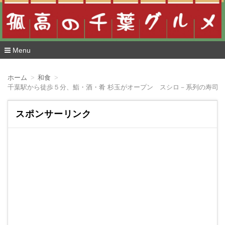
Menu
コ
ン
ホーム
和食
テ
千葉駅から徒歩５分、鮨・酒・肴 杉玉がオープン スシロ－系列の寿司
ン
ツ
へ
スポンサーリンク
移
動