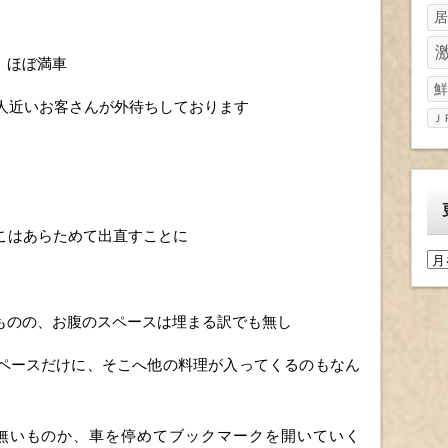
居
、ほぼ満車
鮮
0人近いお客さんが外待ちしております
Ｊ
こはあらためて出直すことに
更
新
履
ものの、お腹のスペースは埋まる訳でも無し
歴
ペースだけに、そこへ他の料理が入ってくるのもなん
無いものか、車を停めてブックマークを開いていく