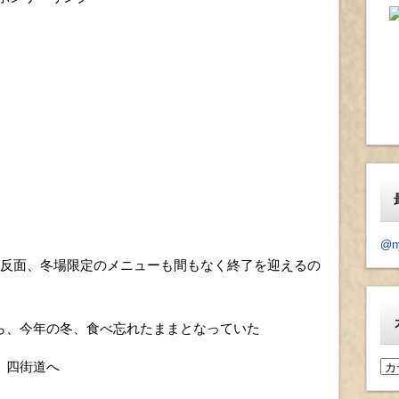
@n
た反面、冬場限定のメニューも間もなく終了を迎えるの
ら、今年の冬、食べ忘れたままとなっていた
、四街道へ
カ
テ