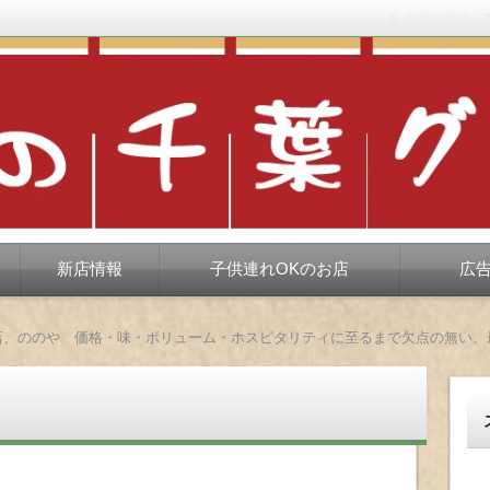
運営者情報
もない、ちょっと孤高な食べ歩き。だいたい当たりますが、時々派手に
新店情報
子供連れOKのお店
広