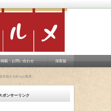
お問い合わせ
サイトマップ
twitter
RSS
スベります。
告掲載・お問い合わせ
深夜版
四街道消防署近くの超人気蕎麦店、ののや 価格・味・ボリューム・ホスピタリティに至るまで欠点の無い、最高過ぎる町のお蕎麦屋さん
スポンサーリンク