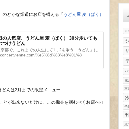
ゴ
リ
ー
々、のどかな畑道にお店を構える「
うどん屋 麦（ばく）
J
の人気店、うどん屋 麦（ばく） 30分歩いても
う
のつけうどん
京都で、これまでの人生にて1，2を争う「うどん」に
concertvienne.com/%e5%8d%83%e8%91%8
パ
京
京
うどんは3月までの限定メニュー
ことが出来ないだけに、この機会を掴むべくお店へ向
千
千
地