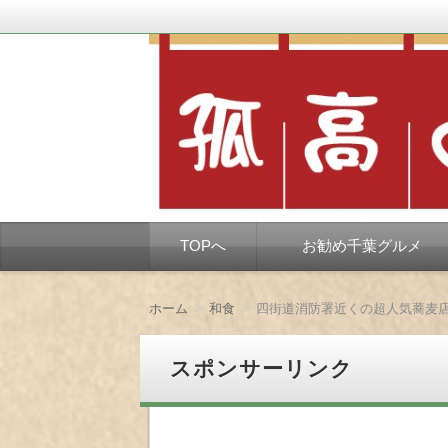
千葉市を中心とした、孤独なようで孤独で
孤高の千葉グルメ
コ
TOPへ
お勧め千葉グルメ
ン
テ
ン
ツ
ホーム
和食
へ
移
動
スポンサーリンク