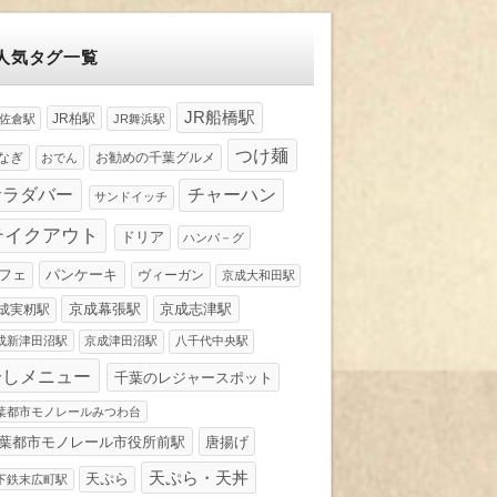
人気タグ一覧
JR船橋駅
JR柏駅
R佐倉駅
JR舞浜駅
つけ麺
なぎ
お勧めの千葉グルメ
おでん
サラダバー
チャーハン
サンドイッチ
テイクアウト
ドリア
ハンバ－グ
パンケーキ
フェ
ヴィーガン
京成大和田駅
京成幕張駅
京成志津駅
成実籾駅
成新津田沼駅
京成津田沼駅
八千代中央駅
冷しメニュー
千葉のレジャースポット
葉都市モノレールみつわ台
葉都市モノレール市役所前駅
唐揚げ
天ぷら・天丼
天ぷら
下鉄末広町駅