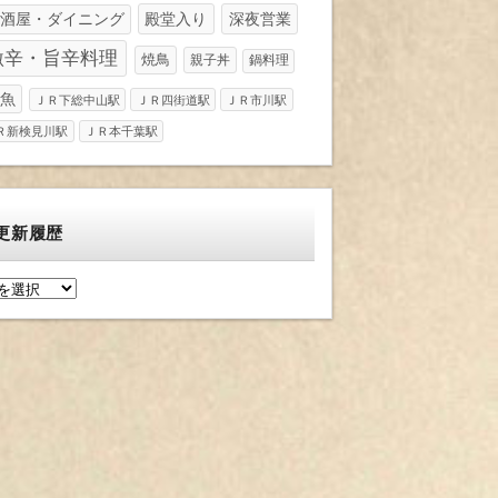
酒屋・ダイニング
殿堂入り
深夜営業
激辛・旨辛料理
焼鳥
親子丼
鍋料理
魚
ＪＲ下総中山駅
ＪＲ四街道駅
ＪＲ市川駅
Ｒ新検見川駅
ＪＲ本千葉駅
更新履歴