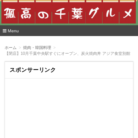
Menu
コ
ン
ホーム
焼肉・韓国料理
テ
【閉店】10月千葉中央駅すぐにオープン、炭火焼肉丼 アジア食堂別館 
ン
ツ
へ
スポンサーリンク
移
動