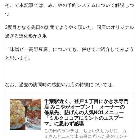
そこで本記事では、みこやの予約システムについて解説しつ
つ
3度目となる先日の訪問でようやく頂いた、同店のオリジナル
過ぎる進化形かき氷
「味噌ピー高野豆腐」についても、併せてご紹介してみよう
と思います。
なお、過去の訪問時の感想やお店の特徴については、
千葉駅近く、登戸１丁目にかき氷専門
店 みこやがオープン！ オーナーの
修業先、慈げんの人気NO1メニュー
「ミルクココアにミントのエスプー
マ」に思わず感嘆
この日のランチは、ちょい久しぶりに、カ
ミさんと二人で出る事に 行った先のランチ