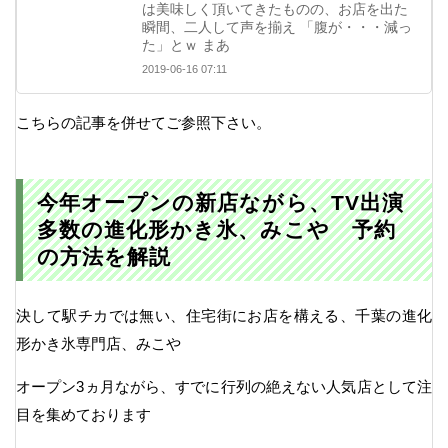
は美味しく頂いてきたものの、お店を出た
瞬間、二人して声を揃え 「腹が・・・減っ
た」とｗ まあ
2019-06-16 07:11
こちらの記事を併せてご参照下さい。
今年オープンの新店ながら、TV出演
多数の進化形かき氷、みこや 予約
の方法を解説
決して駅チカでは無い、住宅街にお店を構える、千葉の進化
形かき氷専門店、みこや
オープン3ヵ月ながら、すでに行列の絶えない人気店として注
目を集めております