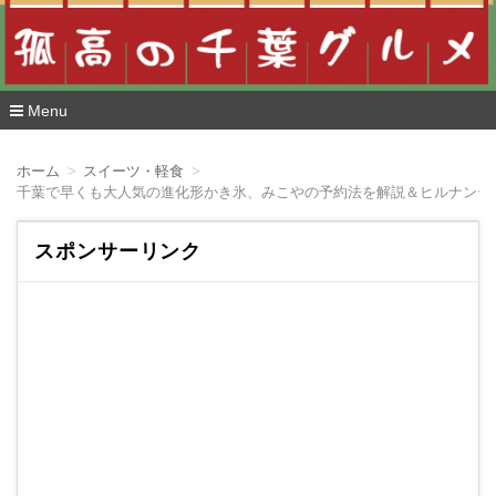
Menu
コ
ン
ホーム
スイーツ・軽食
テ
ン
ツ
へ
スポンサーリンク
移
動