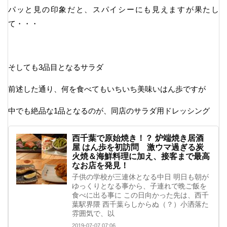
パッと見の印象だと、スパイシーにも見えますが果たし
て・・・
そしても3品目となるサラダ
前述した通り、何を食べてもいちいち美味いはん歩ですが
中でも絶品な1品となるのが、同店のサラダ用ドレッシング
西千葉で原始焼き！？ 炉端焼き居酒
屋 はん歩を初訪問 激ウマ過ぎる炭
火焼＆海鮮料理に加え、接客まで最高
なお店を発見！
子供の学校が三連休となる中日 明日も朝が
ゆっくりとなる事から、子連れで晩ご飯を
食べに出る事に この日向かった先は、西千
葉駅界隈 西千葉らしからぬ（？）小洒落た
雰囲気で、以
2019-07-07 07:06