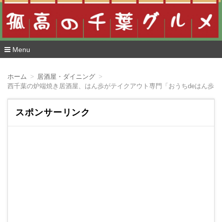
Menu
コ
ン
ホーム
居酒屋・ダイニング
テ
ン
ツ
へ
スポンサーリンク
移
動