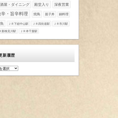
酒屋・ダイニング
殿堂入り
深夜営業
激辛・旨辛料理
焼鳥
親子丼
鍋料理
魚
ＪＲ下総中山駅
ＪＲ四街道駅
ＪＲ市川駅
Ｒ新検見川駅
ＪＲ本千葉駅
更新履歴