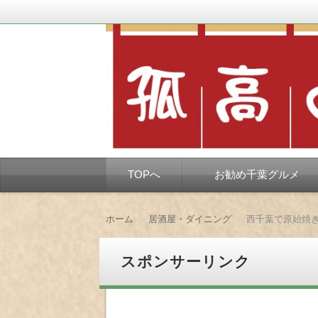
千葉市を中心とした、孤独なようで孤独で
孤高の千葉グルメ
コ
TOPへ
お勧め千葉グルメ
ン
テ
ン
ツ
ホーム
居酒屋・ダイニング
西千葉で原始焼
へ
移
動
スポンサーリンク