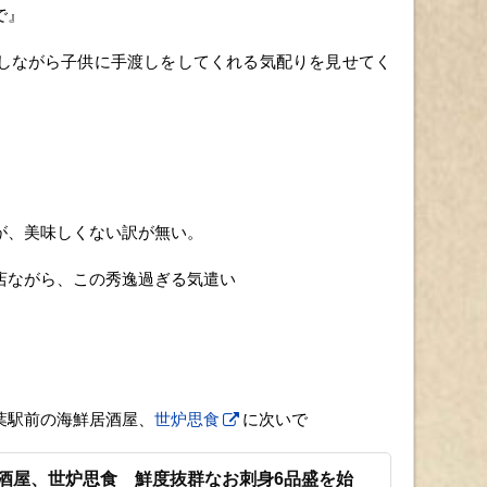
で』
しながら子供に手渡しをしてくれる気配りを見せてく
が、美味しくない訳が無い。
店ながら、この秀逸過ぎる気遣い
葉駅前の海鮮居酒屋、
世炉思食
に次いで
居酒屋、世炉思食 鮮度抜群なお刺身6品盛を始