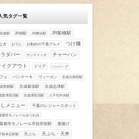
人気タグ一覧
JR船橋駅
JR柏駅
R佐倉駅
JR舞浜駅
つけ麺
なぎ
お勧めの千葉グルメ
おでん
サラダバー
チャーハン
サンドイッチ
テイクアウト
ドリア
ハンバ－グ
パンケーキ
フェ
ヴィーガン
京成大和田駅
京成幕張駅
京成志津駅
成実籾駅
成新津田沼駅
京成津田沼駅
八千代中央駅
冷しメニュー
千葉のレジャースポット
葉都市モノレールみつわ台
葉都市モノレール市役所前駅
唐揚げ
天ぷら・天丼
天ぷら
下鉄末広町駅