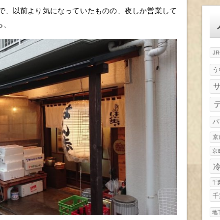
ゴ
で、以前より気になっていたものの、夜しか営業して
リ
ー
ら、
J
う
パ
京
京
千
千
地