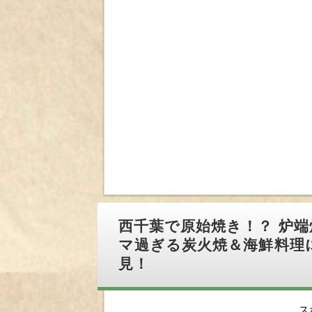
西千葉で原始焼き！？ 炉端
マ過ぎる炭火焼＆海鮮料理
見！
ス