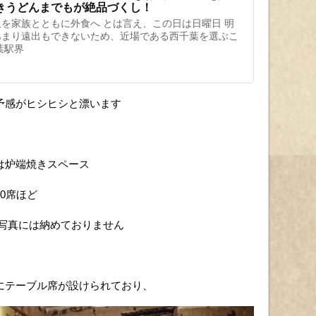
きうどんまでもが絶品づくし！
を家族とともに外食へ とは言え、この日は日曜日 明
あまり遠出もできないため、近場である西千葉を選ぶこ
葉駅界
予感がヒシヒシと漂います
は炉端焼きスペース
0席ほど
、写真には納めておりません
にテーブル席が設けられており、