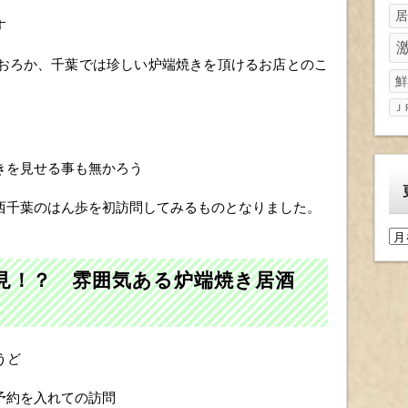
居
す
おろか、千葉では珍しい炉端焼きを頂けるお店とのこ
鮮
Ｊ
きを見せる事も無かろう
西千葉のはん歩を初訪問してみるものとなりました。
更
新
履
見！？ 雰囲気ある炉端焼き居酒
歴
うど
予約を入れての訪問