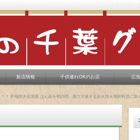
運営者情報
もない、ちょっと孤高な食べ歩き。だいたい当たりますが、時々派手に
新店情報
子供連れOKのお店
広
き！？ 炉端焼き居酒屋 はん歩を初訪問 激ウマ過ぎる炭火焼＆海鮮料理に加