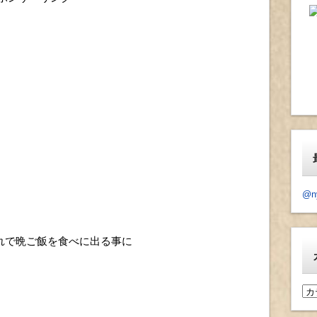
@n
れで晩ご飯を食べに出る事に
カ
テ