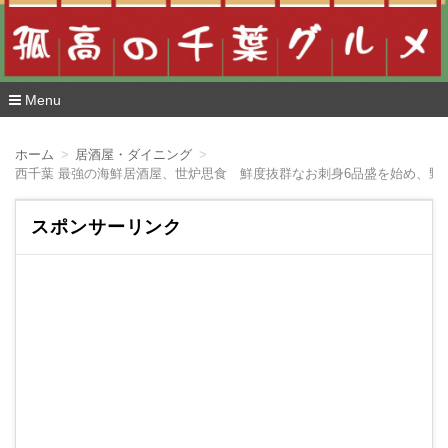
Menu
コ
ン
ホーム
居酒屋・ダイニング
テ
西千葉 最強の海鮮居酒屋、世炉思食 鮮度抜群なお刺身6品盛を始め、野
ン
ツ
へ
スポンサーリンク
移
動