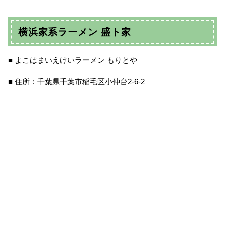
横浜家系ラーメン 盛ト家
■ よこはまいえけいラーメン もりとや
■ 住所：千葉県千葉市稲毛区小仲台2-6-2