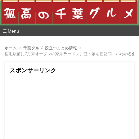
Menu
コ
ン
ホーム
千葉グルメ 役立つまとめ情報
テ
稲毛駅前に7月末オープンの家系ラーメン、盛ト家を初訪問 いわゆる全部
ン
ツ
へ
スポンサーリンク
移
動