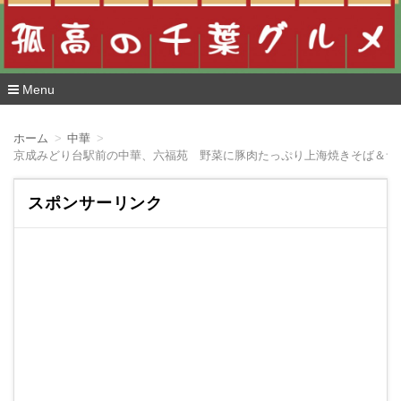
Menu
コ
ン
ホーム
中華
テ
京成みどり台駅前の中華、六福苑 野菜に豚肉たっぷり上海焼きそば＆サ
ン
ツ
へ
スポンサーリンク
移
動