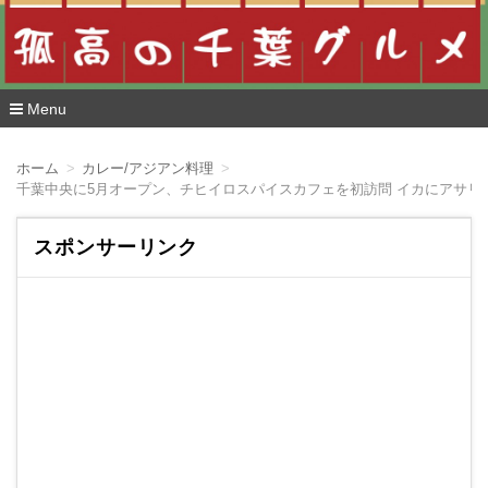
Menu
コ
ン
ホーム
カレー/アジアン料理
テ
千葉中央に5月オープン、チヒイロスパイスカフェを初訪問 イカにアサリ
ン
ツ
へ
スポンサーリンク
移
動