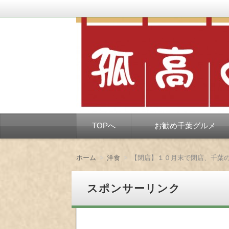
千葉市を中心とした、孤独なようで孤独で
孤高の千葉グルメ
コ
TOPへ
お勧め千葉グルメ
ン
テ
ン
ツ
ホーム
洋食
【閉店】１０月末で閉店、千葉
へ
移
動
スポンサーリンク