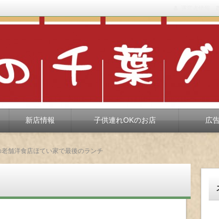
運営者情報
もない、ちょっと孤高な食べ歩き。だいたい当たりますが、時々派手に
新店情報
子供連れOKのお店
広
の老舗洋食店ほてい家で最後のランチ