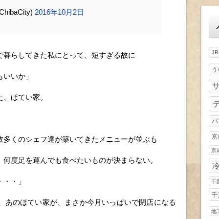
ゴ
ibaCity)
2016年10月2日
リ
ー
J
で暮らしてきた私にとって、短すぎる故に
う
もいいか」
た、ほてい家。
パ
京
数多くのシェフ達が築いてきたメニューが並ぶも
京
、何度足を運んでも食べたいものが決まらない。
・・・」
千
千
、あのほてい家が、まさか今月いっぱいで閉店になる
地