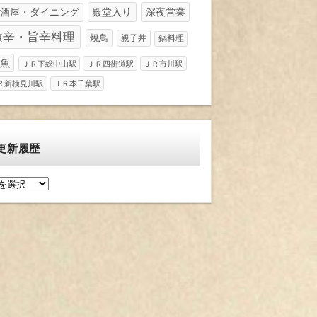
酒屋・ダイニング
殿堂入り
深夜営業
激辛・旨辛料理
焼鳥
親子丼
鍋料理
魚
ＪＲ下総中山駅
ＪＲ四街道駅
ＪＲ市川駅
Ｒ新検見川駅
ＪＲ本千葉駅
更新履歴