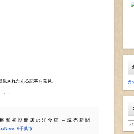
掲載されたある記事を発見。
@n
・・・
昭和初期開店の洋食店 – 読売新聞
カ
ibaNews
#千葉市
テ