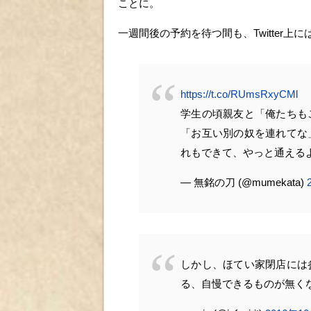
ことに。
一週間後の予約を待つ間も、Twitter
https://t.co/RUmsRxyCMl
学生の頃親友と「俺たちも
「お互い別の奴を連れてな
れもできて、やっと通える
— 無銘の刀 (@mumekata)
しかし、ほてい家閉店には
る、自慢できるものが無く