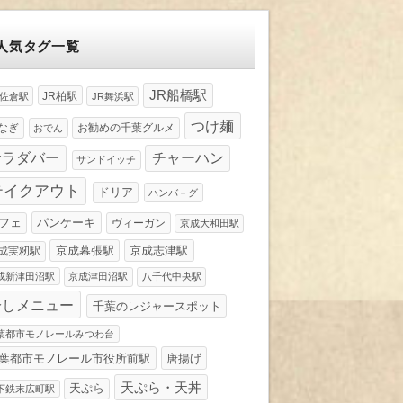
人気タグ一覧
JR船橋駅
JR柏駅
R佐倉駅
JR舞浜駅
つけ麺
なぎ
お勧めの千葉グルメ
おでん
サラダバー
チャーハン
サンドイッチ
テイクアウト
ドリア
ハンバ－グ
パンケーキ
フェ
ヴィーガン
京成大和田駅
京成幕張駅
京成志津駅
成実籾駅
成新津田沼駅
京成津田沼駅
八千代中央駅
冷しメニュー
千葉のレジャースポット
葉都市モノレールみつわ台
葉都市モノレール市役所前駅
唐揚げ
天ぷら・天丼
天ぷら
下鉄末広町駅