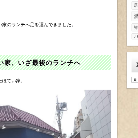
居
い家のランチへ足を運んできました。
鮮
Ｊ
い家、いざ最後のランチへ
更
たほてい家。
新
履
歴