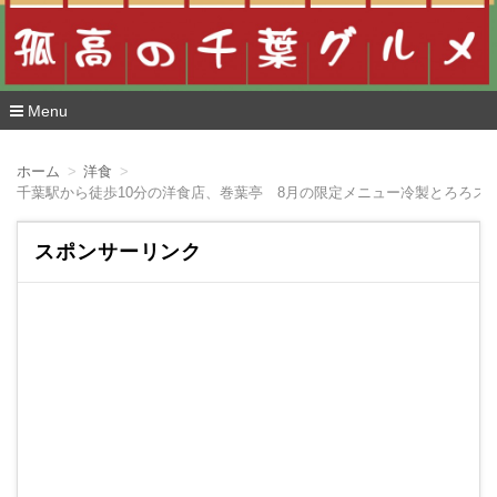
Menu
コ
ン
ホーム
洋食
テ
千葉駅から徒歩10分の洋食店、巻葉亭 8月の限定メニュー冷製とろろス
ン
ツ
へ
スポンサーリンク
移
動