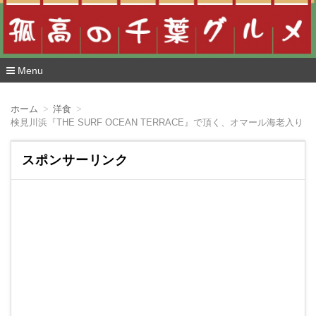
Menu
コ
ン
ホーム
洋食
テ
ン
ツ
へ
スポンサーリンク
移
動