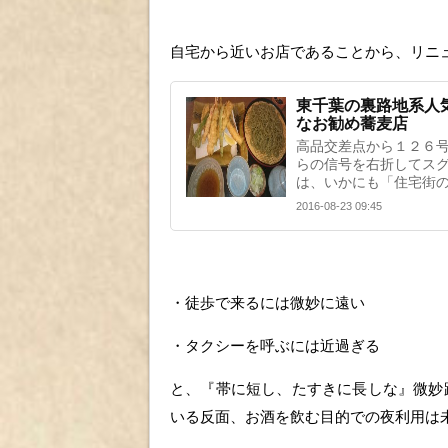
自宅から近いお店であることから、リニ
東千葉の裏路地系人
なお勧め蕎麦店
高品交差点から１２６号
らの信号を右折してスグ
は、いかにも「住宅街
2016-08-23 09:45
・徒歩で来るには微妙に遠い
・タクシーを呼ぶには近過ぎる
と、『帯に短し、たすきに長しな』微妙
いる反面、お酒を飲む目的での夜利用は