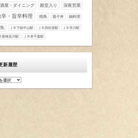
酒屋・ダイニング
殿堂入り
深夜営業
激辛・旨辛料理
焼鳥
親子丼
鍋料理
魚
ＪＲ下総中山駅
ＪＲ四街道駅
ＪＲ市川駅
Ｒ新検見川駅
ＪＲ本千葉駅
更新履歴