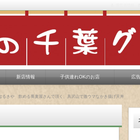
運営者情報
もない、ちょっと孤高な食べ歩き。だいたい当たりますが、時々派手に
新店情報
子供連れOKのお店
広
 はるきや 飲める蕎麦屋さんで頂く、具沢山で激ウマなかき揚げ天丼