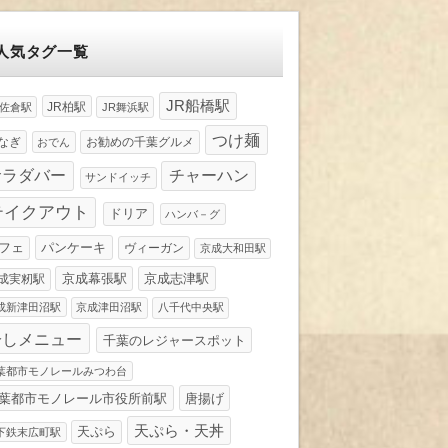
人気タグ一覧
JR船橋駅
JR柏駅
R佐倉駅
JR舞浜駅
つけ麺
なぎ
お勧めの千葉グルメ
おでん
サラダバー
チャーハン
サンドイッチ
テイクアウト
ドリア
ハンバ－グ
パンケーキ
フェ
ヴィーガン
京成大和田駅
京成幕張駅
京成志津駅
成実籾駅
成新津田沼駅
京成津田沼駅
八千代中央駅
冷しメニュー
千葉のレジャースポット
葉都市モノレールみつわ台
葉都市モノレール市役所前駅
唐揚げ
天ぷら・天丼
天ぷら
下鉄末広町駅