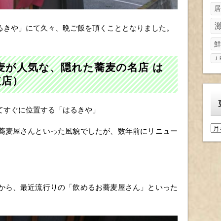
居
るきや」にて久々、晩ご飯を頂くこととなりました。
鮮
Ｊ
麦が人気な、隠れた蕎麦の名店 は
支店）
てすぐに位置する「はるきや」
更
蕎麦屋さんといった風貌でしたが、数年前にリニュー
新
履
歴
から、最近流行りの「飲めるお蕎麦屋さん」といった