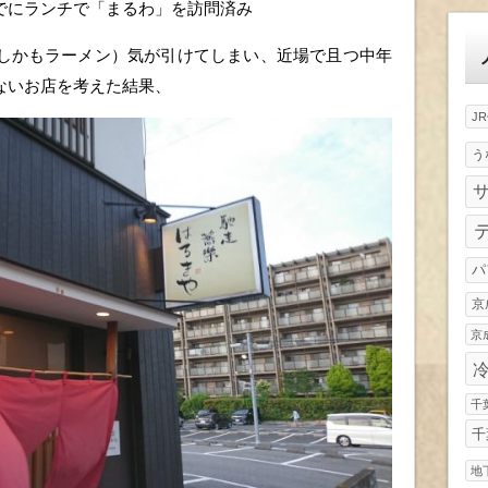
ゴ
でにランチで「まるわ」を訪問済み
リ
ー
しかもラーメン）気が引けてしまい、近場で且つ中年
ないお店を考えた結果、
J
う
パ
京
京
千
千
地