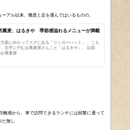
ューアル以来、幾度と足を運んではいるものの、
気蕎麦、はるきや 季節感溢れるメニューが満載
方面に向かってスグにある「リンガーハット」。 こち
、右手に佇むお蕎麦屋さんこと「はるきや」。 以前
のお蕎麦屋
距離感から、車で訪問できるランチには頻繁に通って
未だ無し