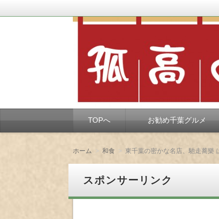
千葉市を中心とした、孤独なようで孤独で
孤高の千葉グルメ
コ
TOPへ
お勧め千葉グルメ
ン
テ
ン
ツ
ホーム
和食
東千葉の密かな名店、馳走蕎樂
へ
移
動
スポンサーリンク