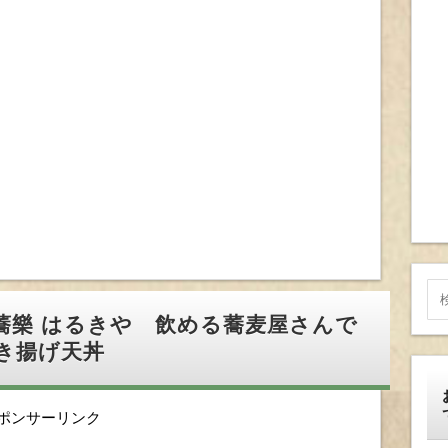
蕎樂 はるきや 飲める蕎麦屋さんで
き揚げ天丼
ポンサーリンク