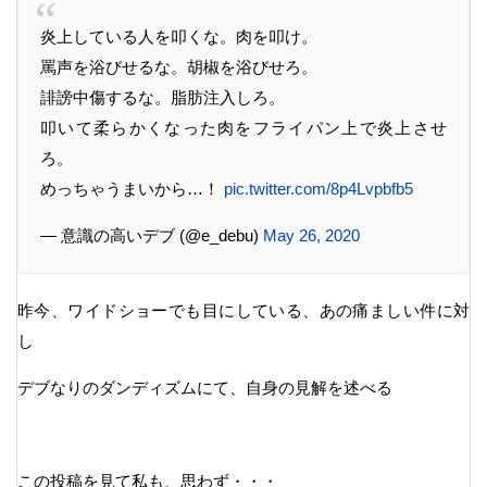
炎上している人を叩くな。肉を叩け。
罵声を浴びせるな。胡椒を浴びせろ。
誹謗中傷するな。脂肪注入しろ。
叩いて柔らかくなった肉をフライパン上で炎上させ
ろ。
めっちゃうまいから…！
pic.twitter.com/8p4Lvpbfb5
— 意識の高いデブ (@e_debu)
May 26, 2020
昨今、ワイドショーでも目にしている、あの痛ましい件に対
し
デブなりのダンディズムにて、自身の見解を述べる
この投稿を見て私も、思わず・・・