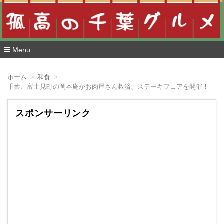
Menu
コ
ン
ホーム
和食
テ
千葉、富士見町の岡本庵がお肉屋さん救済、ステーキフェアを開催！ 原
ン
ツ
へ
スポンサーリンク
移
動