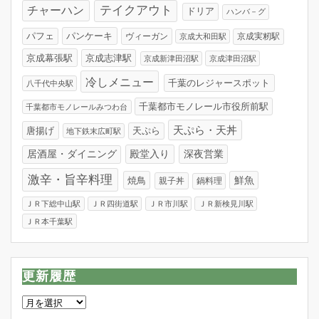
テイクアウト
チャーハン
ドリア
ハンバ－グ
パンケーキ
パフェ
ヴィーガン
京成実籾駅
京成大和田駅
京成幕張駅
京成志津駅
京成新津田沼駅
京成津田沼駅
冷しメニュー
千葉のレジャースポット
八千代中央駅
千葉都市モノレール市役所前駅
千葉都市モノレールみつわ台
天ぷら・天丼
唐揚げ
天ぷら
地下鉄末広町駅
居酒屋・ダイニング
殿堂入り
深夜営業
激辛・旨辛料理
焼鳥
鮮魚
親子丼
鍋料理
ＪＲ下総中山駅
ＪＲ四街道駅
ＪＲ市川駅
ＪＲ新検見川駅
ＪＲ本千葉駅
更新履歴
更
新