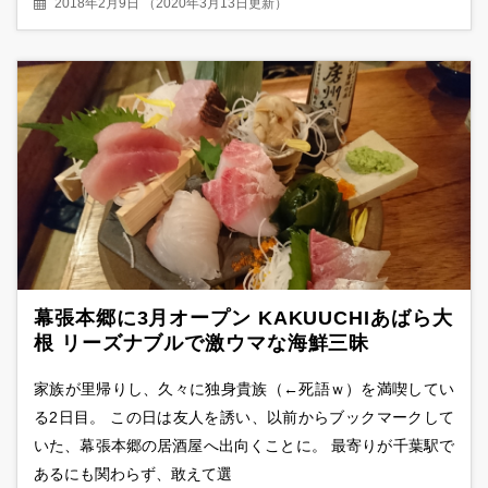
2018年2月9日
（
2020年3月13日更新
）
幕張本郷に3月オープン KAKUUCHIあばら大
根 リーズナブルで激ウマな海鮮三昧
家族が里帰りし、久々に独身貴族（←死語ｗ）を満喫してい
る2日目。 この日は友人を誘い、以前からブックマークして
いた、幕張本郷の居酒屋へ出向くことに。 最寄りが千葉駅で
あるにも関わらず、敢えて選