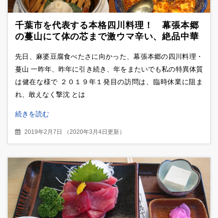
千葉市を代表する本格四川料理！ 幕張本郷
の蔓山にて体の芯まで激ウマ辛い、絶品中華
4品のランチコース！！
先日、麻婆豆腐食べたさに向かった、幕張本郷の四川料理・
蔓山 一昨年、昨年に引き続き、年をまたいでも私の特異体質
は健在な様で ２０１９年１発目の訪問は、臨時休業に阻ま
れ、敢えなく撃沈 とは
続きを読む
2019年2月7日
（
2020年3月4日更新
）