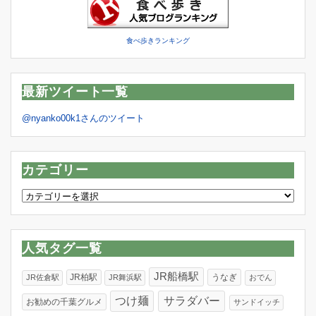
食べ歩きランキング
最新ツイート一覧
@nyanko00k1さんのツイート
カテゴリー
カ
テ
ゴ
リ
人気タグ一覧
ー
JR船橋駅
JR柏駅
うなぎ
JR佐倉駅
JR舞浜駅
おでん
つけ麺
サラダバー
お勧めの千葉グルメ
サンドイッチ