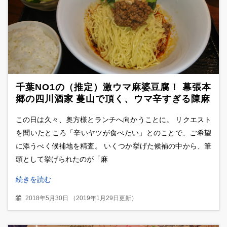
千葉NO1の（推定）激ウマ麻婆豆腐！ 幕張本
郷の四川酒家 蔓山で頂く、ウマ辛すぎる陳麻
婆豆腐＆成都担々麺ランチ
この日は久々、奥方様とランチへ向かうことに。 リクエスト
を聞いたところ「辛いヤツが食べたい」とのことで、ご希望
に添うべく候補地を精査。 いくつか挙げた候補の中から、筆
頭として挙げられたのが「麻
続きを読む
2018年5月30日
（
2019年1月29日更新
）