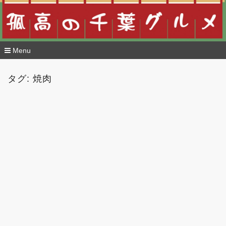
Menu
コ
ン
タグ:
焼肉
テ
ン
ツ
へ
移
動