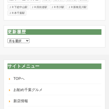
ＪＲ下総中山駅
ＪＲ四街道駅
ＪＲ市川駅
ＪＲ新検見川駅
ＪＲ本千葉駅
更新履歴
更
新
履
歴
サイトメニュー
TOPへ
お勧め千葉グルメ
新店情報