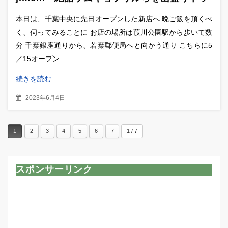
ピングで堪能
本日は、千葉中央に先日オープンした新店へ 晩ご飯を頂くべ
く、伺ってみることに お店の場所は葭川公園駅から歩いて数
分 千葉銀座通りから、若葉郵便局へと向かう通り こちらに5
／15オープン
続きを読む
2023年6月4日
1
2
3
4
5
6
7
1 / 7
スポンサーリンク