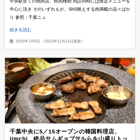
中央駅近くの焼肉店、焼肉権助 同訪問時には限定メニューを
中心に頂き そのいずれもが、SNS映えする肉満載の品々ばか
り 参照：千葉ニュ
続きを読む
2023年7月9日
（
2023年12月14日更新
）
千葉中央に5／15オープンの韓国料理店、
jimchi 絶品サムギョプサルらを山盛りトッ