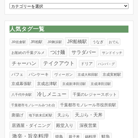
カ
テ
ゴ
リ
人気タグ一覧
ー
JR船橋駅
JR柏駅
うなぎ
JR佐倉駅
JR舞浜駅
おでん
つけ麺
サラダバー
お勧めの千葉グルメ
サンドイッチ
テイクアウト
チャーハン
ドリア
ハンバ－グ
パンケーキ
パフェ
ヴィーガン
京成実籾駅
京成大和田駅
京成幕張駅
京成志津駅
京成新津田沼駅
京成津田沼駅
冷しメニュー
千葉のレジャースポット
八千代中央駅
千葉都市モノレール市役所前駅
千葉都市モノレールみつわ台
天ぷら・天丼
唐揚げ
天ぷら
地下鉄末広町駅
居酒屋・ダイニング
殿堂入り
深夜営業
激辛・旨辛料理
焼鳥
鮮魚
親子丼
鍋料理