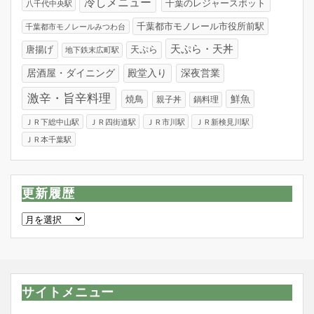
冷しメニュー
千葉のレジャースポット
八千代中央駅
千葉都市モノレール市役所前駅
千葉都市モノレールみつわ台
天ぷら・天丼
唐揚げ
天ぷら
地下鉄末広町駅
居酒屋・ダイニング
殿堂入り
深夜営業
激辛・旨辛料理
焼鳥
鮮魚
親子丼
鍋料理
ＪＲ下総中山駅
ＪＲ四街道駅
ＪＲ市川駅
ＪＲ新検見川駅
ＪＲ本千葉駅
更新履歴
更
新
履
歴
サイトメニュー