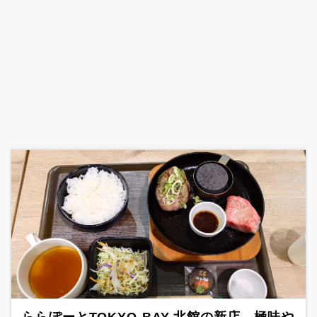
ららぽーとTOKYO-BAY 北館の新店、極味や