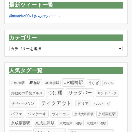
最新ツイート一覧
@nyanko00k1さんのツイート
カテゴリー
カ
テ
ゴ
リ
人気タグ一覧
ー
JR船橋駅
JR柏駅
うなぎ
JR佐倉駅
JR舞浜駅
おでん
つけ麺
サラダバー
お勧めの千葉グルメ
サンドイッチ
テイクアウト
チャーハン
ドリア
ハンバ－グ
パンケーキ
パフェ
ヴィーガン
京成実籾駅
京成大和田駅
京成幕張駅
京成志津駅
京成新津田沼駅
京成津田沼駅