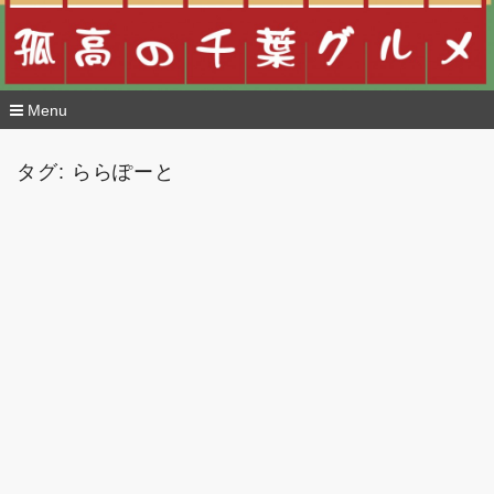
Menu
コ
ン
タグ:
ららぽーと
テ
ン
ツ
へ
移
動