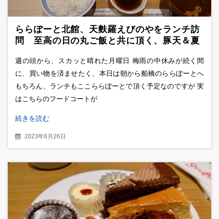
ららぽーと北館、天麩羅えびのやをランチ訪
問 至高の日の丸ご飯と共に頂く、豚天＆夏
野菜の天ぷら御膳
週の頭から、スカッと晴れた月曜日 梅雨の中休みが続く間
に、買い物を済ませたく、本日は朝から船橋のららぽーとへ
もちろん、ランチもここららぽーとで頂く予定なのですが 実
はこちらのフードコートが
続きを読む
2023年6月26日