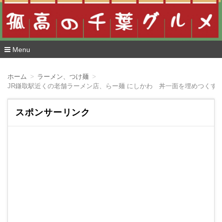
Menu
コ
ン
ホーム
ラーメン、つけ麺
テ
JR鎌取駅近くの老舗ラーメン店、らー麺 にしかわ 丼一面を埋めつくす
ン
ツ
へ
スポンサーリンク
移
動