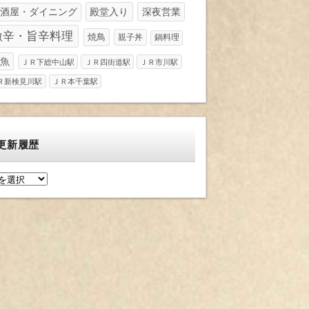
酒屋・ダイニング
殿堂入り
深夜営業
激辛・旨辛料理
焼鳥
親子丼
鍋料理
魚
ＪＲ下総中山駅
ＪＲ四街道駅
ＪＲ市川駅
Ｒ新検見川駅
ＪＲ本千葉駅
更新履歴