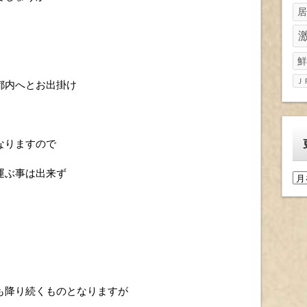
居
鮮
Ｊ
都内へとお出掛け
なりますので
運ぶ事は出来ず
更
新
履
歴
も降り続くものとなりますが