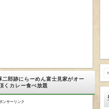
豚二郎跡にらーめん富士見家がオー
頂くカレー食べ放題
ポンサーリンク