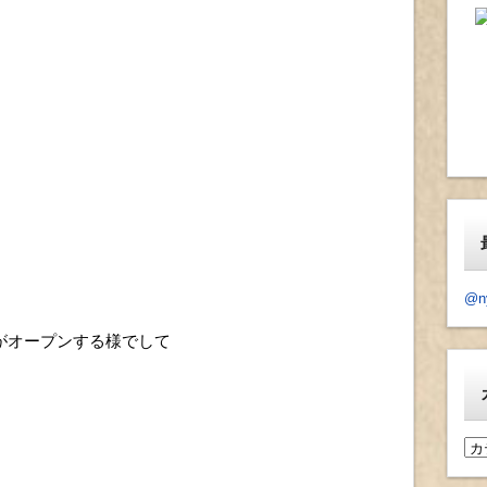
@n
がオープンする様でして
カ
テ