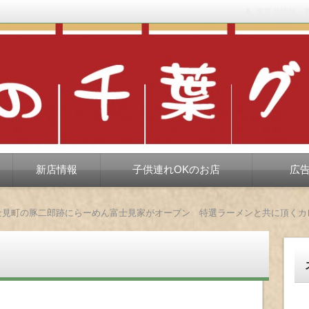
運営者情報
もない、ちょっと孤高な食べ歩き。だいたい当たりますが、時々派手に
新店情報
子供連れOKのお店
広
士見町の豚二郎跡にらーめん富士見家がオープン 特選ラーメンと共に頂くカ