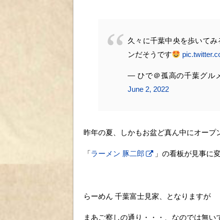
久々に千葉中央を歩いてみ
ンだそうです
pic.twitter
— ひで＠孤高の千葉グルメ（D
June 2, 2022
昨年の夏、しかもお盆ど真ん中にオープ
「
ラーメン 豚二郎
」の看板が見事に
らーめん 千葉富士見家、となりますが
まあご察しの通り・・・、なのでは無い