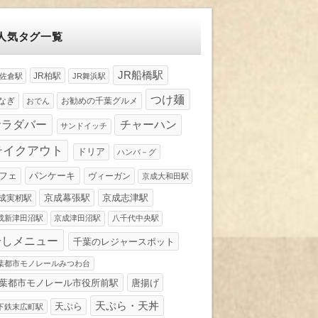
人気タグ一覧
JR船橋駅
JR柏駅
R佐倉駅
JR舞浜駅
つけ麺
なぎ
お勧めの千葉グルメ
おでん
サラダバー
チャーハン
サンドイッチ
テイクアウト
ドリア
ハンバ－グ
パンケーキ
フェ
ヴィーガン
京成大和田駅
京成幕張駅
京成志津駅
成実籾駅
成新津田沼駅
京成津田沼駅
八千代中央駅
冷しメニュー
千葉のレジャースポット
葉都市モノレールみつわ台
葉都市モノレール市役所前駅
唐揚げ
天ぷら・天丼
天ぷら
下鉄末広町駅