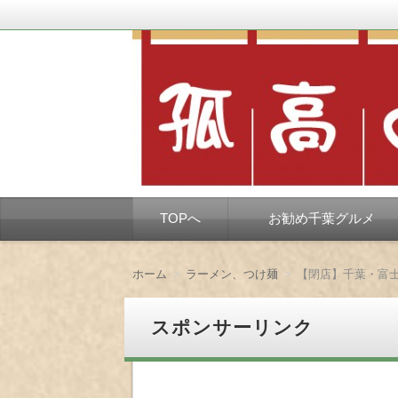
千葉市を中心とした、孤独なようで孤独で
孤高の千葉グルメ
コ
TOPへ
お勧め千葉グルメ
ン
テ
ン
ツ
ホーム
ラーメン、つけ麺
【閉店】千葉・富
へ
移
動
スポンサーリンク