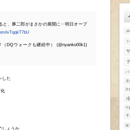
ゴ
リ
ー
ると、豚二郎がまさかの展開に‥明日オープ
J
.com/ivTqqkT7bU
う
Qウォークも継続中） (@nyanko00k1)
パ
ンした
京
京
変化
千
千
地
でしょうか