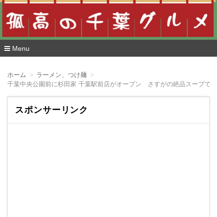
Menu
コ
ン
ホーム
ラーメン、つけ麺
テ
千葉中央公園前に杉田家 千葉駅前店がオープン さすがの絶品スープで
ン
ツ
へ
スポンサーリンク
移
動