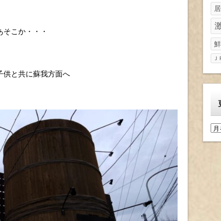
居
あそこか・・・
鮮
Ｊ
子供と共に蘇我方面へ
更
新
履
歴