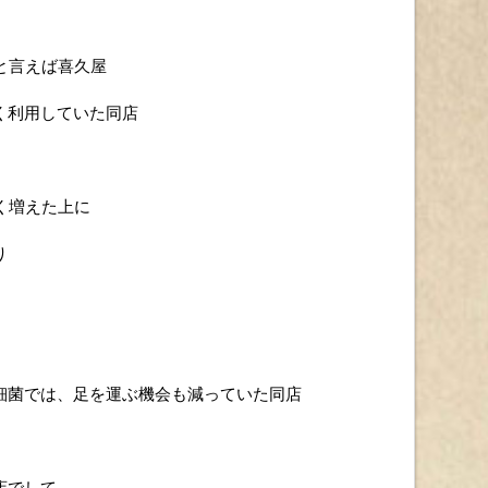
と言えば喜久屋
く利用していた同店
く増えた上に
り
細菌では、足を運ぶ機会も減っていた同店
店でして