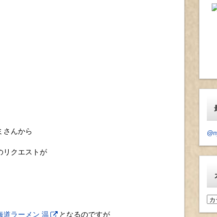
ミさんから
@n
のリクエストが
カ
テ
海道ラーメン 温
となるのですが