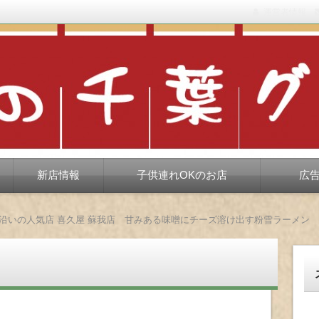
運営者情報
もない、ちょっと孤高な食べ歩き。だいたい当たりますが、時々派手に
新店情報
子供連れOKのお店
広
号沿いの人気店 喜久屋 蘇我店 甘みある味噌にチーズ溶け出す粉雪ラーメン