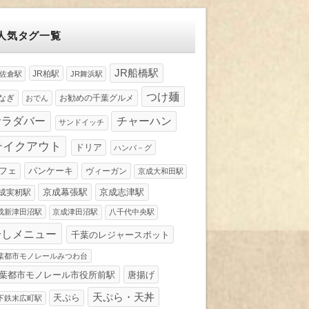
人気タグ一覧
JR船橋駅
JR柏駅
R佐倉駅
JR舞浜駅
つけ麺
なぎ
お勧めの千葉グルメ
おでん
サラダバー
チャーハン
サンドイッチ
テイクアウト
ドリア
ハンバ－グ
パンケーキ
フェ
ヴィーガン
京成大和田駅
京成幕張駅
京成志津駅
成実籾駅
成新津田沼駅
京成津田沼駅
八千代中央駅
冷しメニュー
千葉のレジャースポット
葉都市モノレールみつわ台
葉都市モノレール市役所前駅
唐揚げ
天ぷら・天丼
天ぷら
下鉄末広町駅