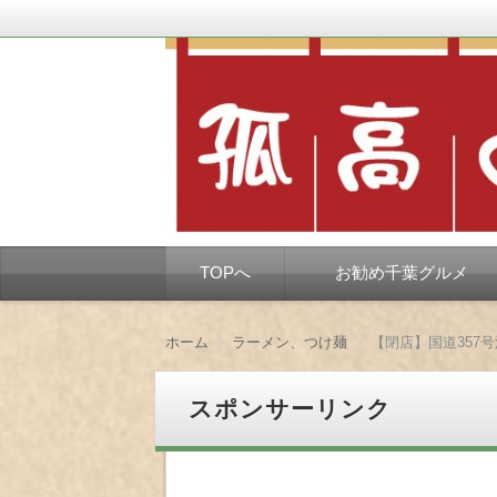
千葉市を中心とした、孤独なようで孤独で
孤高の千葉グルメ
コ
TOPへ
お勧め千葉グルメ
ン
テ
ン
ツ
ホーム
ラーメン、つけ麺
【閉店】国道357
へ
移
動
スポンサーリンク