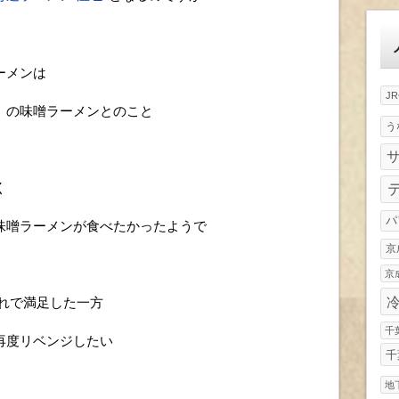
ゴ
リ
ー
ーメンは
J
」の味噌ラーメンとのこと
う
く
パ
味噌ラーメンが食べたかったようで
京
京
れで満足した一方
千
再度リベンジしたい
千
地