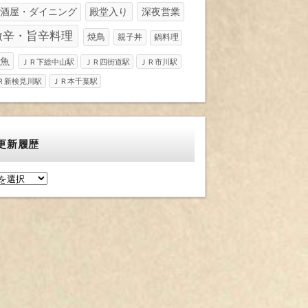
酒屋・ダイニング
殿堂入り
深夜営業
激辛・旨辛料理
焼鳥
親子丼
鍋料理
魚
ＪＲ下総中山駅
ＪＲ四街道駅
ＪＲ市川駅
Ｒ新検見川駅
ＪＲ本千葉駅
更新履歴