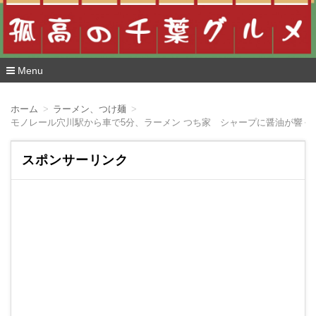
Menu
コ
ン
ホーム
ラーメン、つけ麺
テ
モノレール穴川駅から車で5分、ラーメン つち家 シャープに醤油が響く
ン
ツ
へ
スポンサーリンク
移
動