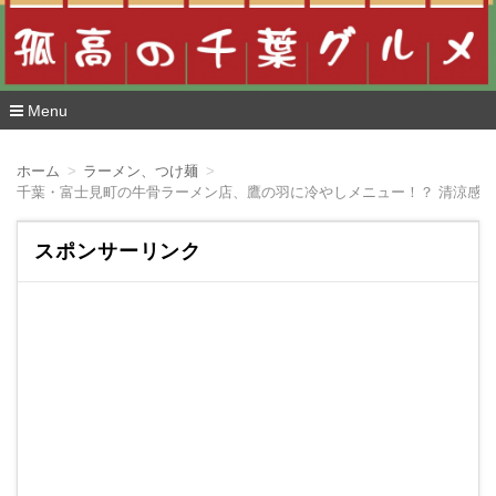
Menu
コ
ン
ホーム
ラーメン、つけ麺
テ
千葉・富士見町の牛骨ラーメン店、鷹の羽に冷やしメニュー！？ 清涼感
ン
ツ
へ
スポンサーリンク
移
動