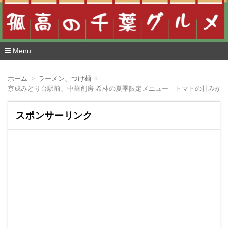
Menu
コ
ン
ホーム
ラーメン、つけ麺
テ
ン
ツ
へ
スポンサーリンク
移
動