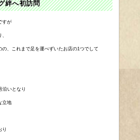
グ絆へ初訪問
ですが
り、
のの、これまで足を運べずいたお店の1つでして
号沿いとなり
な立地
おり