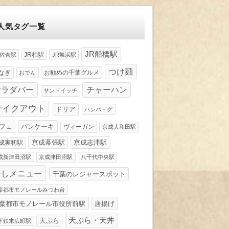
人気タグ一覧
JR船橋駅
JR柏駅
R佐倉駅
JR舞浜駅
つけ麺
なぎ
お勧めの千葉グルメ
おでん
サラダバー
チャーハン
サンドイッチ
テイクアウト
ドリア
ハンバ－グ
パンケーキ
フェ
ヴィーガン
京成大和田駅
京成幕張駅
京成志津駅
成実籾駅
成新津田沼駅
京成津田沼駅
八千代中央駅
冷しメニュー
千葉のレジャースポット
葉都市モノレールみつわ台
葉都市モノレール市役所前駅
唐揚げ
天ぷら・天丼
天ぷら
下鉄末広町駅