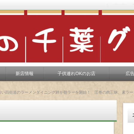
運営者情報
もない、ちょっと孤高な食べ歩き。だいたい当たりますが、時々派手に
新店情報
子供連れOKのお店
広
号沿い四街道のラーメンダイニング絆が朝ラーを開始！ 圧巻の肉三昧、素ラー