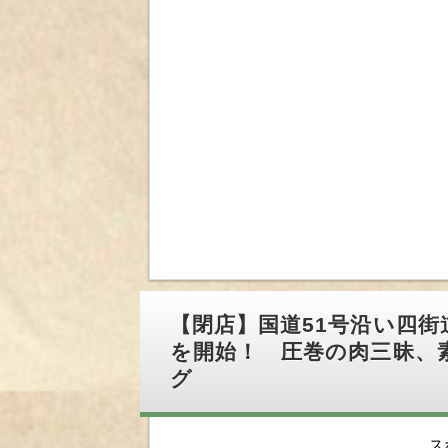
【閉店】国道51号沿い四
を開始！ 圧巻の肉三昧、
グ
ス