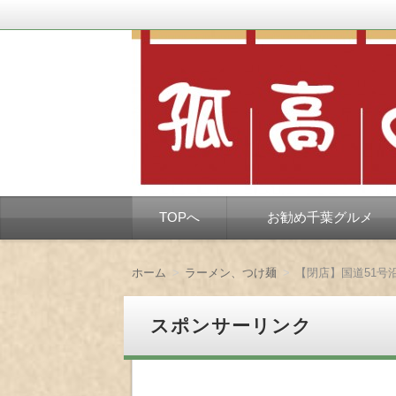
千葉市を中心とした、孤独なようで孤独で
孤高の千葉グルメ
コ
TOPへ
お勧め千葉グルメ
ン
テ
ン
ツ
ホーム
ラーメン、つけ麺
【閉店】国道51
へ
移
動
スポンサーリンク