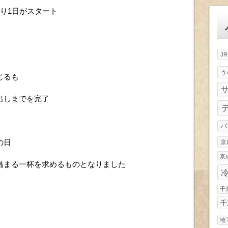
ゴ
り1日がスタート
リ
ー
J
う
じるも
出しまでを完了
パ
の日
京
京
温まる一杯を求めるものとなりました
千
千
地