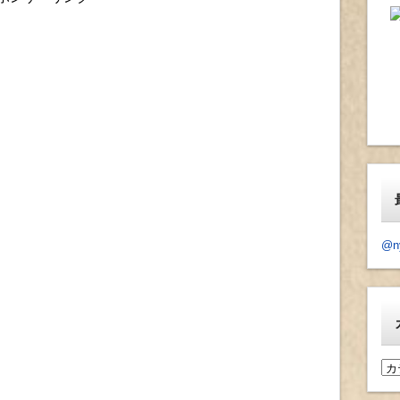
@n
カ
テ