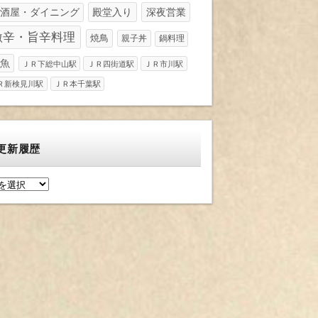
酒屋・ダイニング
殿堂入り
深夜営業
激辛・旨辛料理
焼鳥
親子丼
鍋料理
魚
ＪＲ下総中山駅
ＪＲ四街道駅
ＪＲ市川駅
Ｒ新検見川駅
ＪＲ本千葉駅
更新履歴