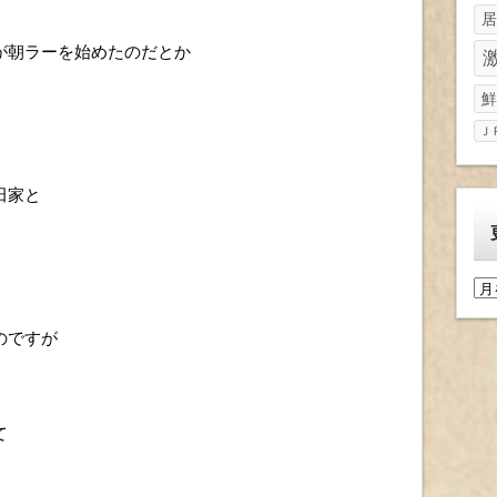
居
が朝ラーを始めたのだとか
鮮
Ｊ
田家と
更
新
履
のですが
歴
て