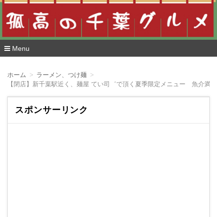
Menu
コ
ン
ホーム
ラーメン、つけ麺
テ
【閉店】新千葉駅近く、麺屋 てい司゛で頂く夏季限定メニュー 魚介満
ン
ツ
へ
スポンサーリンク
移
動