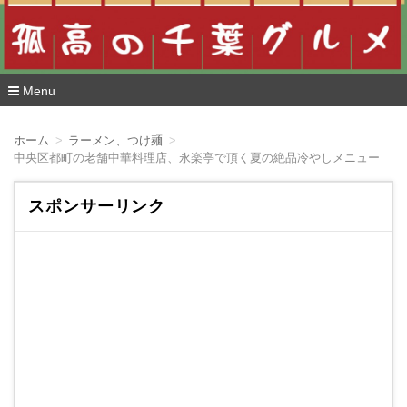
Menu
コ
ン
ホーム
ラーメン、つけ麺
テ
中央区都町の老舗中華料理店、永楽亭で頂く夏の絶品冷やしメニュー ピ
ン
ツ
へ
スポンサーリンク
移
動