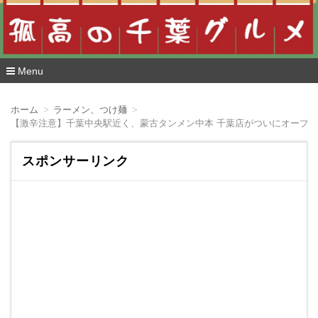
Menu
コ
ン
ホーム
ラーメン、つけ麺
テ
ン
ツ
へ
スポンサーリンク
移
動