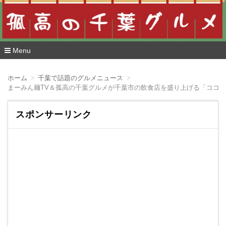
Menu
コ
ン
ホーム
千葉で話題のグルメニュース
テ
まーみん麺TV＆孤高の千葉グルメが千葉市の飲食店を盛り上げる「ココ
ン
ツ
へ
スポンサーリンク
移
動