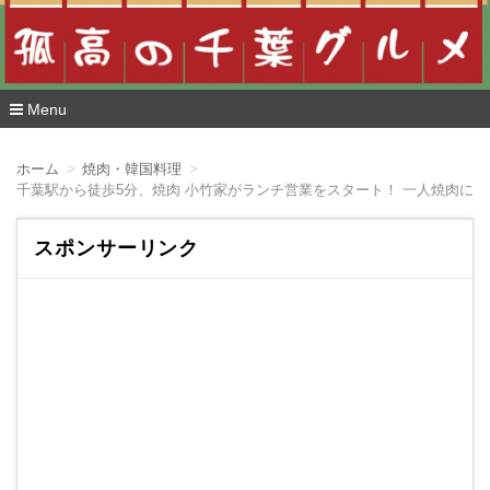
Menu
コ
ン
ホーム
焼肉・韓国料理
テ
千葉駅から徒歩5分、焼肉 小竹家がランチ営業をスタート！ 一人焼肉に
ン
ツ
へ
スポンサーリンク
移
動