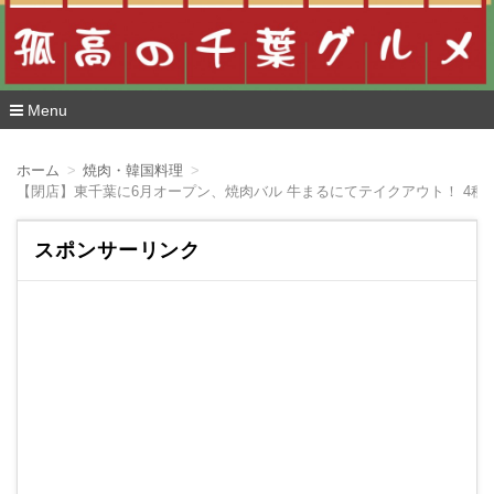
Menu
コ
ン
ホーム
焼肉・韓国料理
テ
【閉店】東千葉に6月オープン、焼肉バル 牛まるにてテイクアウト！ 4種の
ン
ツ
へ
スポンサーリンク
移
動