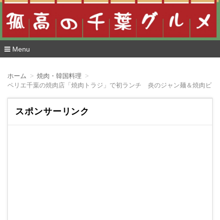
Menu
コ
ン
ホーム
焼肉・韓国料理
テ
ペリエ千葉の焼肉店「焼肉トラジ」で初ランチ 炎のジャン麺＆焼肉ビピ
ン
ツ
へ
スポンサーリンク
移
動