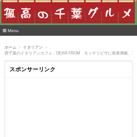
Menu
コ
ン
ホーム
イタリアン
テ
西千葉のイタリアンカフェ、DEAR FROM モッチリピザに前菜満載、
ン
ツ
へ
スポンサーリンク
移
動