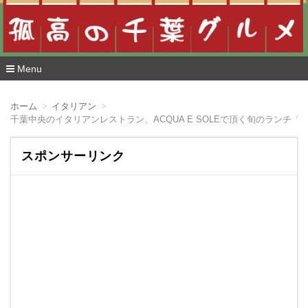
Menu
コ
ン
ホーム
イタリアン
テ
ン
ツ
へ
スポンサーリンク
移
動